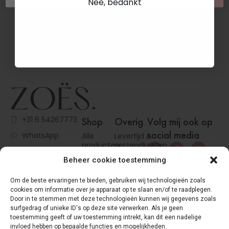
Nee, bedankt
+31 6 54267773
Shop
Overig
Volg mij ook op
social media
WhatsApp
Alle
Levertijd &
producten
verzendkosten
info@zoes-
Brow jam
Cookies
cosmetics.com
Beheer cookie toestemming
(EU)
Voor
&nbsp
Om de beste ervaringen te bieden, gebruiken wij technologieën zoals
jouw
Algemene
cookies om informatie over je apparaat op te slaan en/of te raadplegen.
KvK
: 82818533
klanten
voorwaarden
Door in te stemmen met deze technologieën kunnen wij gegevens zoals
BTW
:
Tools
Betaalmethodes
surfgedrag of unieke ID's op deze site verwerken. Als je geen
NL003734955B52
toestemming geeft of uw toestemming intrekt, kan dit een nadelige
Retourneren
invloed hebben op bepaalde functies en mogelijkheden.