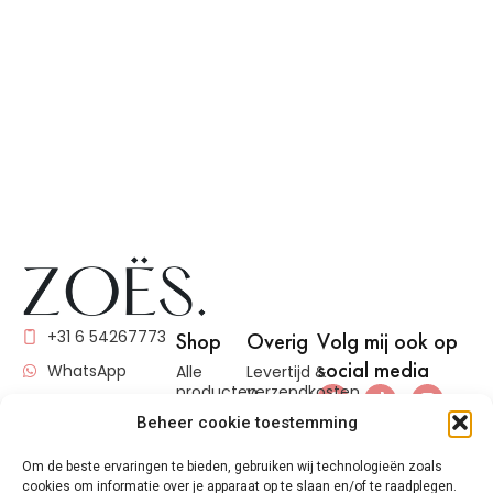
+31 6 54267773
Shop
Overig
Volg mij ook op
social media
WhatsApp
Alle
Levertijd &
producten
verzendkosten
info@zoes-
Brow jam
Cookies
Beheer cookie toestemming
cosmetics.com
(EU)
Voor
&nbsp
Om de beste ervaringen te bieden, gebruiken wij technologieën zoals
jouw
Algemene
cookies om informatie over je apparaat op te slaan en/of te raadplegen.
KvK
: 82818533