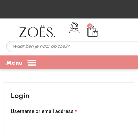
Voor 15:00 besteld = zelfde dag verzonden!
0
Menu
Login
Username or email address
*