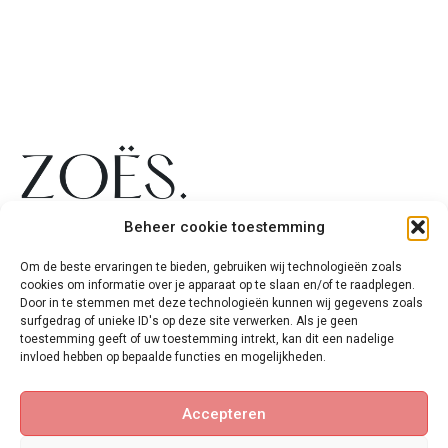
+31 6 54267773
Shop
Overig
Volg mij ook op
Beheer cookie toestemming
social media
WhatsApp
All
Shipping
products
&
Om de beste ervaringen te bieden, gebruiken wij technologieën zoals
info@zoes-
delivery
cookies om informatie over je apparaat op te slaan en/of te raadplegen.
Brow jam
cosmetics.com
time
Door in te stemmen met deze technologieën kunnen wij gegevens zoals
surfgedrag of unieke ID's op deze site verwerken. Als je geen
For your
&nbsp
Payment
toestemming geeft of uw toestemming intrekt, kan dit een nadelige
customers
methods
KvK
: 82818533
invloed hebben op bepaalde functies en mogelijkheden.
Tools
Returns
BTW
:
NL003734955B52
My
Accepteren
Account