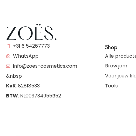
+31 6 54267773
Shop
Alle product
WhatsApp
Brow jam
info@zoes-cosmetics.com
Voor jouw kl
&nbsp
Tools
KvK
: 82818533
BTW
: NL003734955B52