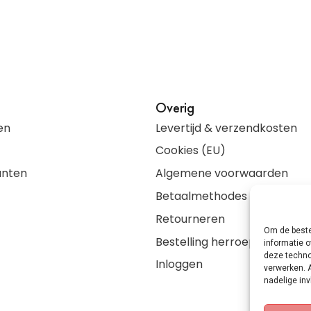
Overig
en
Levertijd & verzendkosten
Cookies (EU)
anten
Algemene voorwaarden
Betaalmethodes
Retourneren
Om de beste
Bestelling herroepen
informatie o
deze techno
Inloggen
verwerken. 
nadelige in