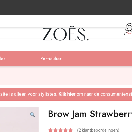
les
Particulier
te is alleen voor stylistes.
Klik hier
om naar de consumentensit
Brow Jam Strawberr
(
2
klantbeoordelingen)