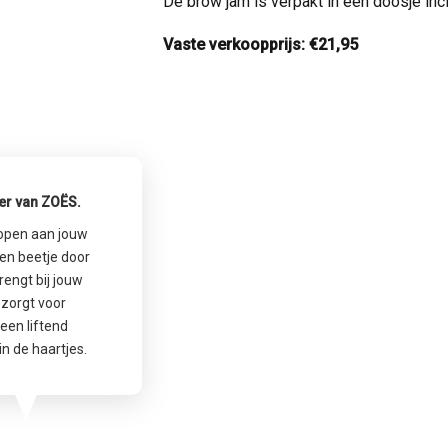
De brow jam is verpakt in een doosje incl
Vaste verkoopprijs: €21,95
der van ZOËS.
kopen aan jouw
een beetje door
rengt bij jouw
 zorgt voor
een liftend
in de haartjes.