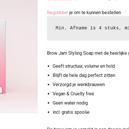
Gewaardeer
2
Registreer
je om te kunnen bestellen
d
5.00
op 5
gebaseerd
op
klant
Min. Afname is 4 stuks, m
waarderinge
n
Brow Jam Styling Soap met de heerlijke 
Geeft structuur, volume en hold
Blijft de hele dag perfect zitten
Verzorgd je wenkbrauwen
Vegan & Cruelty free
Geen water nodig
incl. gratis spoolie