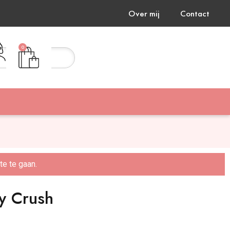
Over mij
Contact
0
e te gaan.
y Crush