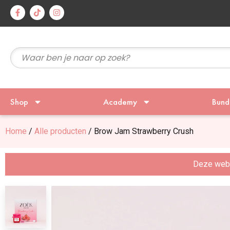
Shop
Academy
Bund
Home
/
Alle producten
/ Brow Jam Strawberry Crush
Deze websi