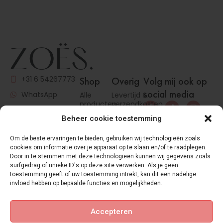
+31 6 54267773
Shop
Overig
Volg mij ook op
social media
WhatsApp
Alle
Levertijd &
producten
verzendkosten
info@zoes-
Brow jam
Cookies
cosmetics.com
Beheer cookie toestemming
(EU)
Voor
&nbsp
Om de beste ervaringen te bieden, gebruiken wij technologieën zoals
jouw
Algemene
cookies om informatie over je apparaat op te slaan en/of te raadplegen.
KvK
: 82818533
klanten
voorwaarden
Door in te stemmen met deze technologieën kunnen wij gegevens zoals
BTW
:
Tools
Betaalmethodes
surfgedrag of unieke ID's op deze site verwerken. Als je geen
NL003734955B52
toestemming geeft of uw toestemming intrekt, kan dit een nadelige
Retourneren
invloed hebben op bepaalde functies en mogelijkheden.
Bestelling
herroepen
Accepteren
Inloggen