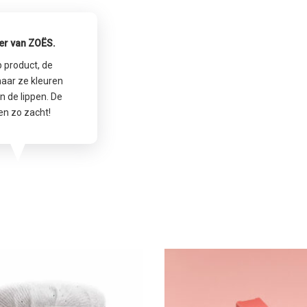
der van ZOËS.
p product, de
 maar ze kleuren
n de lippen. De
 en zo zacht!