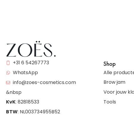
+31 6 54267773
Shop
Alle product
WhatsApp
Brow jam
info@zoes-cosmetics.com
Voor jouw kl
&nbsp
Tools
KvK
: 82818533
BTW
: NL003734955B52