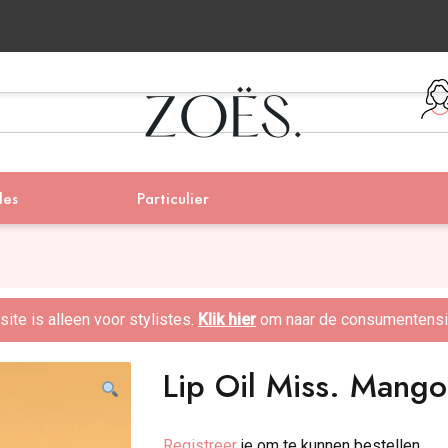
les
Particulier
te is alleen voor stylistes.
Klik hier
om naar de consumentensit
Lip Oil Miss. Mango
Registreer
je om te kunnen bestellen