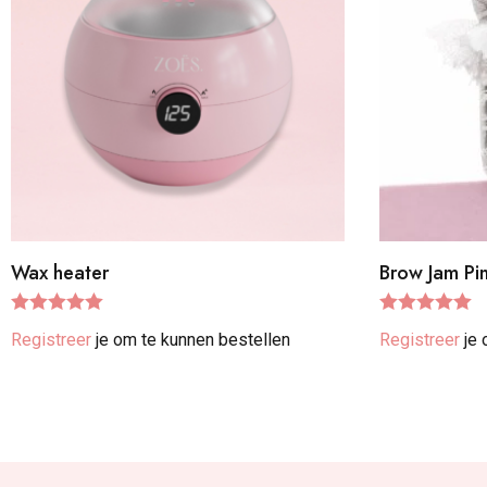
Wax heater
Brow Jam Pi
Gewaardeer
Gewaardeer
Registreer
je om te kunnen bestellen
Registreer
je 
d
5.00
uit 5
d
5.00
uit 5