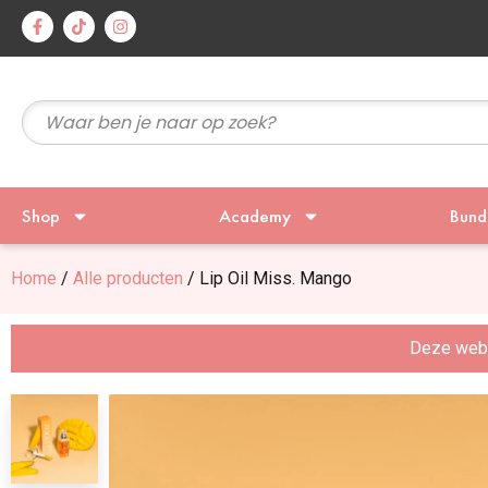
Shop
Academy
Bund
Home
/
Alle producten
/ Lip Oil Miss. Mango
Deze websi