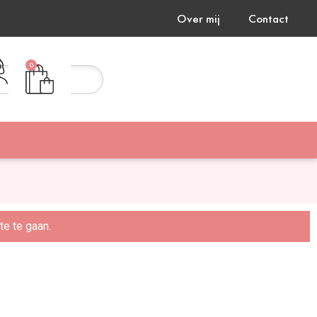
Over mij
Contact
0
e te gaan.