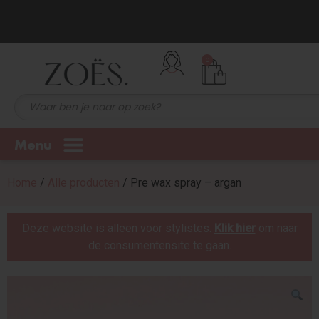
0
Menu
Home
/
Alle producten
/ Pre wax spray – argan
Deze website is alleen voor stylistes.
Klik hier
om naar
de consumentensite te gaan.