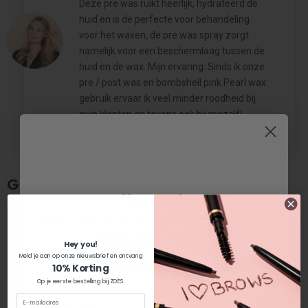
Deze pre was ruikt heerlijk, hydrateerd de
huid en is de perfecte voor behandeling
voor het waxen, de pre was spray zorgt
namelijk voor een beschermlaag tussen de
huid en de wax. Mijn ervaring: Sinds ik onze
pre / post was en bombshell pink Pearl wax
gebruik ervaar ik veel minder roodheid bij
mijn klanten en tevens ook bij mezelf!
Gerelateerde producten
Hey you!
Meld je aan op onze nieuwsbrief en ontvang
10% Korting
Hey you!
Meld je aan op onze nieuwsbrief en ontvang
Op je eerste bestelling bij ZOËS.
10% Korting
Op je eerste bestelling bij ZOËS.