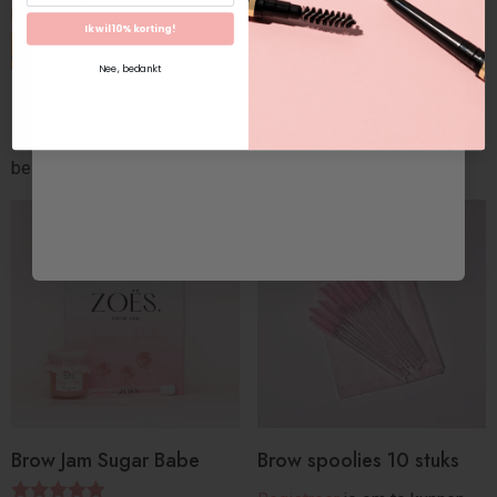
Ik wil 10% korting!
Ik wil 10% korting!
Nee, bedankt
Lip Oil Bird Of Paradise
Brow spoolie wit (5 stuks)
Nee, bedankt
Registreer
je om te kunnen
Registreer
je om te kunnen
bestellen
bestellen
Brow Jam Sugar Babe
Brow spoolies 10 stuks