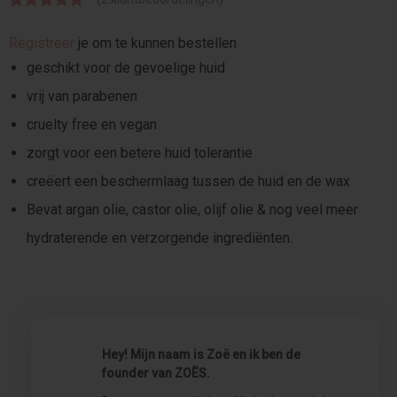
Gewaardeer
2
Registreer
je om te kunnen bestellen
d
5.00
op 5
gebaseerd
geschikt voor de gevoelige huid
op
klant
vrij van parabenen
waarderinge
cruelty free en vegan
n
zorgt voor een betere huid tolerantie
creëert een beschermlaag tussen de huid en de wax
Bevat argan olie, castor olie, olijf olie & nog veel meer
hydraterende en verzorgende ingrediënten.
Hey! Mijn naam is Zoë en ik ben de
founder van ZOËS.