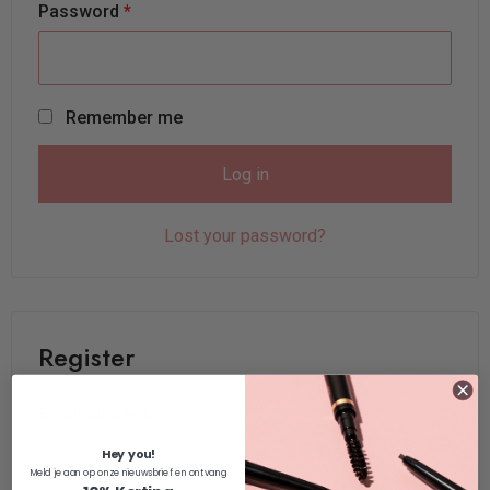
Password
*
Remember me
Log in
Lost your password?
Register
Email address
*
Hey you!
Meld je aan op onze nieuwsbrief en ontvang