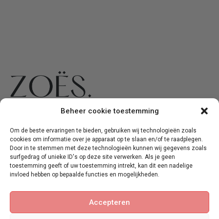
+31 6 54267773
Shop
Overig
Volg mij ook op
Beheer cookie toestemming
social media
WhatsApp
All
Shipping
products
&
Om de beste ervaringen te bieden, gebruiken wij technologieën zoals
info@zoes-
delivery
cookies om informatie over je apparaat op te slaan en/of te raadplegen.
Brow jam
cosmetics.com
time
Door in te stemmen met deze technologieën kunnen wij gegevens zoals
surfgedrag of unieke ID's op deze site verwerken. Als je geen
For your
&nbsp
Payment
toestemming geeft of uw toestemming intrekt, kan dit een nadelige
customers
methods
KvK
: 82818533
invloed hebben op bepaalde functies en mogelijkheden.
Tools
Returns
BTW
:
NL003734955B52
My
Accepteren
Account