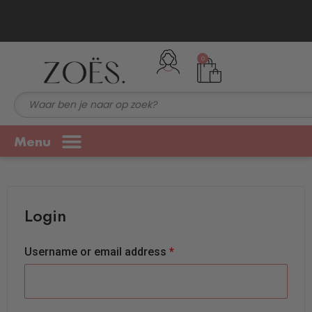
lfde dag verzonden!
Gratis verzending vanaf €75,-
0
Menu
Login
Username or email address
*