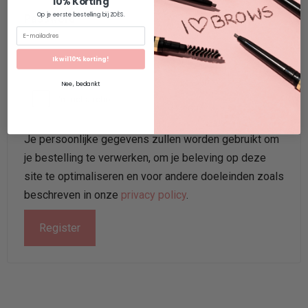
10% Korting
Op je eerste bestelling bij ZOËS.
Password
*
Ik wil 10% korting!
Nee, bedankt
Je persoonlijke gegevens zullen worden gebruikt om
je bestelling te verwerken, om je beleving op deze
site te optimaliseren en voor andere doeleinden zoals
beschreven in onze
privacy policy
.
Register